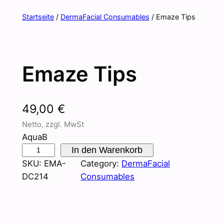
Startseite
/
DermaFacial Consumables
/ Emaze Tips
Emaze Tips
49,00
€
Netto, zzgl. MwSt
AquaB
E
In den Warenkorb
m
SKU:
EMA-
Category:
DermaFacial
a
DC214
Consumables
z
e
T