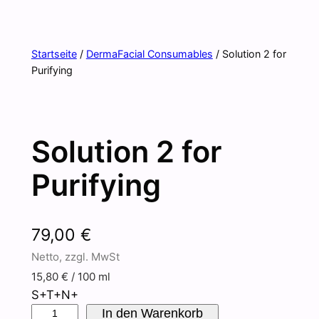
Startseite
/
DermaFacial Consumables
/ Solution 2 for
Purifying
Solution 2 for
Purifying
79,00
€
Netto, zzgl. MwSt
15,80
€
/ 100 ml
S+T+N+
S
In den Warenkorb