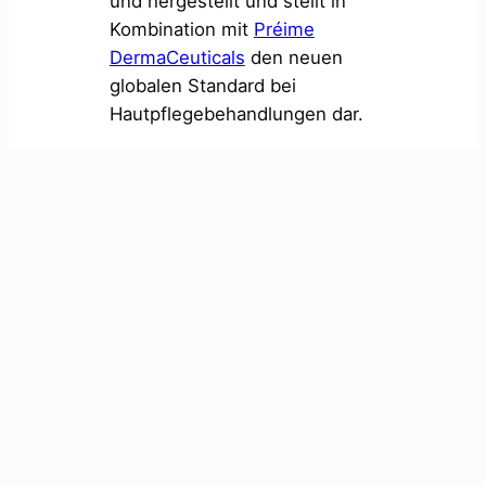
und hergestellt und stellt in
Kombination mit
Préime
DermaCeuticals
den neuen
globalen Standard bei
Hautpflegebehandlungen dar.
Teil der Community werden
Erfahre mehr über neue Produkte und
Rabatte
Facebook
Instagram