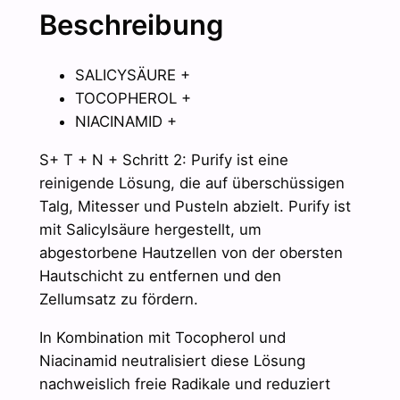
i
Beschreibung
n
g
SALICYSÄURE +
M
TOCOPHEROL +
e
NIACINAMID +
n
g
S+ T + N + Schritt 2: Purify ist eine
e
reinigende Lösung, die auf überschüssigen
Talg, Mitesser und Pusteln abzielt. Purify ist
mit Salicylsäure hergestellt, um
abgestorbene Hautzellen von der obersten
Hautschicht zu entfernen und den
Zellumsatz zu fördern.
In Kombination mit Tocopherol und
Niacinamid neutralisiert diese Lösung
nachweislich freie Radikale und reduziert